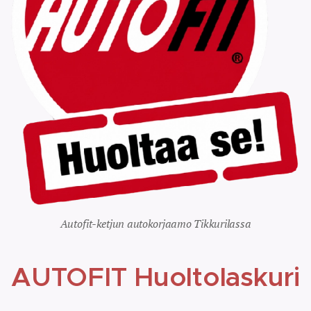
Autofit-ketjun autokorjaamo Tikkurilassa
AUTOFIT Huoltolaskuri