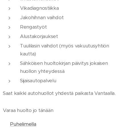
Vikadiagnostiikka
Jakohihnan vaihdot
Rengastyöt
Alustakorjaukset
Tuulilasin vaihdot (myös vakuutusyhtiön
kautta)
Sähköisen huoltokirjan päivitys jokaisen
huollon yhteydessä
Sijaisautopalvelu
Saat kaikki autohuollot yhdestä paikasta Vantaalla.
Varaa huolto jo tänään
📞
Puhelimella