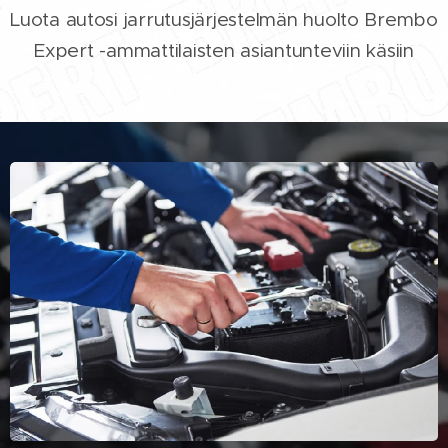
Luota autosi jarrutusjärjestelmän huolto Brembo
Expert -ammattilaisten asiantunteviin käsiin