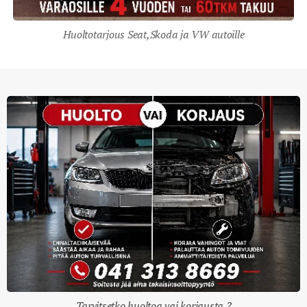
Huoltotarjous Seat,Skoda ja VW autoille
Tarvitsetko huoltoa vai korjausta ?