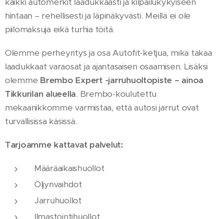
kaikki automerkit laadukkaasti ja kilpailukykyiseen
hintaan – rehellisesti ja läpinäkyvästi. Meillä ei ole
piilomaksuja eikä turhia töitä.
Olemme perheyritys ja osa Autofit-ketjua, mikä takaa
laadukkaat varaosat ja ajantasaisen osaamisen. Lisäksi
olemme
Brembo Expert -jarruhuoltopiste – ainoa
Tikkurilan alueella
. Brembo-koulutettu
mekaanikkomme varmistaa, että autosi jarrut ovat
turvallisissa käsissä.
Tarjoamme kattavat palvelut:
Määräaikaishuollot
Öljynvaihdot
Jarruhuollot
Ilmastointihuollot