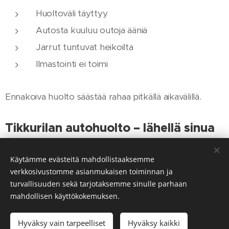
Huoltoväli täyttyy
Autosta kuuluu outoja ääniä
Jarrut tuntuvat heikoilta
Ilmastointi ei toimi
Ennakoiva huolto säästää rahaa pitkällä aikavälillä.
Tikkurilan autohuolto – lähellä sinua
Sijaitsemme Tikkurilassa hyvien kulkuyhteyksien
Käytämme evästeitä mahdollistaaksemme
varrella ja palvelemme asiakkaita koko Vantaan
verkkosivustomme asianmukaisen toiminnan ja
alueella.
turvallisuuden sekä tarjotaksemme sinulle parhaan
mahdollisen käyttökokemuksen.
👉 Helppo tulla – nopea palvelu.
Hyväksy vain tarpeelliset
Hyväksy kaikki