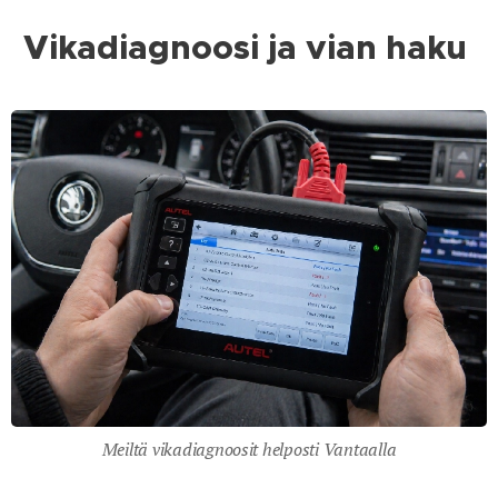
Vikadiagnoosi ja vian haku
Meiltä vikadiagnoosit helposti Vantaalla