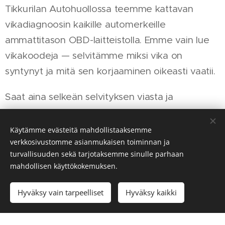
Tikkurilan Autohuollossa teemme kattavan
vikadiagnoosin kaikille automerkeille
ammattitason OBD-laitteistolla. Emme vain lue
vikakoodeja — selvitämme miksi vika on
syntynyt ja mitä sen korjaaminen oikeasti vaatii.
Saat aina selkeän selvityksen viasta ja
kustannusarvion ennen kuin yhtään korjausta
aloitetaan. Ei yllätyksiä laskussa.
Käytämme evästeitä mahdollistaaksemme
verkkosivustomme asianmukaisen toiminnan ja
Milloin vikadiagnoosi tarvitaan?
turvallisuuden sekä tarjotaksemme sinulle parhaan
mahdollisen käyttökokemuksen.
Moottorivaroitusvalo palaa tai vilkkuu, auto käy
epätasaisesti tai nykii, polttoaineen kulutus on
Hyväksy vain tarpeelliset
Hyväksy kaikki
kasvanut selvästi, jokin ääni tai tuntuma on
muuttunut, katsastus hylkäsi vikakoodeista